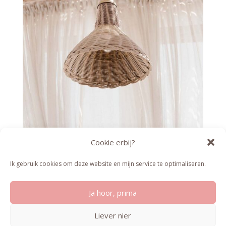
Cookie erbij?
Ik gebruik cookies om deze website en mijn service te optimaliseren.
PRIVACY VERKLARING
|
ALGEMENE
VOORWAARDEN
Ja hoor, prima
2024 WEBDESIGN DE ONLINE TECHLADY
Liever nier