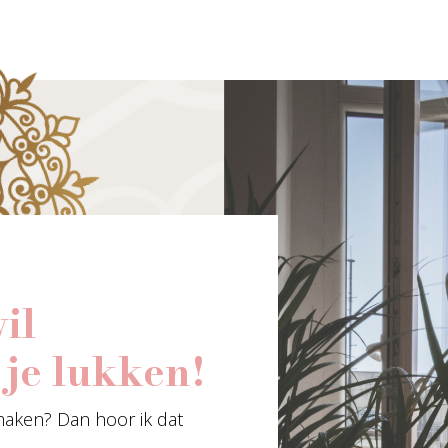
il
 je lukken!
 maken? Dan hoor ik dat